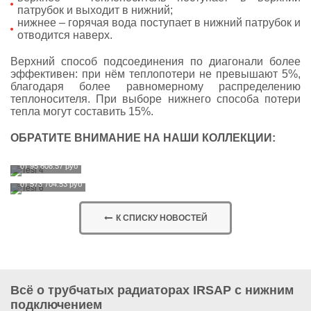
патрубок и выходит в нижний;
нижнее – горячая вода поступает в нижний патрубок и
отводится наверх.
Верхний способ подсоединения по диагонали более
эффективен: при нём теплопотери не превышают 5%,
благодаря более равномерному распределению
теплоносителя. При выборе нижнего способа потери
тепла могут составить 15%.
TESI 2
ОБРАТИТЕ ВНИМАНИЕ НА НАШИ КОЛЛЕКЦИИ:
от 3 612.94 руб
TESI 4
от 95 608.57 руб
TESI 6
Популярный
от 573 704.53 руб
товар
Популярный
товар
К СПИСКУ НОВОСТЕЙ
Всё о трубчатых радиаторах IRSAP с нижним
подключением