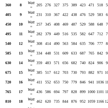
Watt
360
8
205
276
327
375
389
423
471
518
5
=
Watt
405
9
231
310
367
422
438
476
529
583
6
=
Watt
450
10
257
345
408
469
487
529
588
648
7
=
Watt
495
11
282
379
449
516
535
582
647
712
7
=
Watt
540
12
308
414
490
563
584
635
706
777
8
=
Watt
585
13
334
448
531
609
633
687
765
842
9
=
Watt
630
14
359
483
571
656
682
740
824
906
9
=
Watt
675
15
385
517
612
703
730
793
882
971
1
=
Watt
720
16
411
552
653
750
779
846
941
1036
1
=
Watt
765
17
436
586
694
797
828
899
1000
1101
1
=
Watt
810
18
462
620
735
844
876
952
1059
1166
1
=