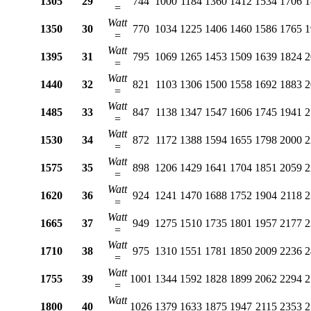
1305
29
744
1000
1184
1360
1412
1534
1706
1
=
Watt
1350
30
770
1034
1225
1406
1460
1586
1765
1
=
Watt
1395
31
795
1069
1265
1453
1509
1639
1824
2
=
Watt
1440
32
821
1103
1306
1500
1558
1692
1883
2
=
Watt
1485
33
847
1138
1347
1547
1606
1745
1941
2
=
Watt
1530
34
872
1172
1388
1594
1655
1798
2000
2
=
Watt
1575
35
898
1206
1429
1641
1704
1851
2059
2
=
Watt
1620
36
924
1241
1470
1688
1752
1904
2118
2
=
Watt
1665
37
949
1275
1510
1735
1801
1957
2177
2
=
Watt
1710
38
975
1310
1551
1781
1850
2009
2236
2
=
Watt
1755
39
1001
1344
1592
1828
1899
2062
2294
2
=
Watt
1800
40
1026
1379
1633
1875
1947
2115
2353
2