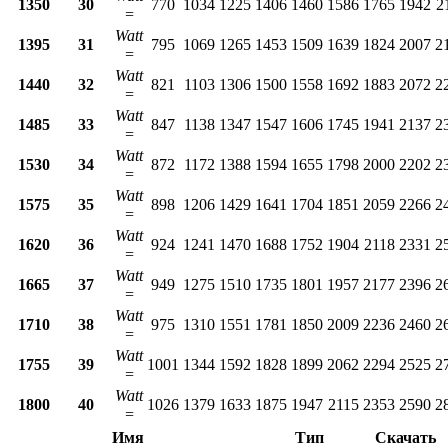
1350
30
770
1034
1225
1406
1460
1586
1765
1942
2
=
Watt
1395
31
795
1069
1265
1453
1509
1639
1824
2007
2
=
Watt
1440
32
821
1103
1306
1500
1558
1692
1883
2072
2
=
Watt
1485
33
847
1138
1347
1547
1606
1745
1941
2137
2
=
Watt
1530
34
872
1172
1388
1594
1655
1798
2000
2202
2
=
Watt
1575
35
898
1206
1429
1641
1704
1851
2059
2266
2
=
Watt
1620
36
924
1241
1470
1688
1752
1904
2118
2331
2
=
Watt
1665
37
949
1275
1510
1735
1801
1957
2177
2396
2
=
Watt
1710
38
975
1310
1551
1781
1850
2009
2236
2460
2
=
Watt
1755
39
1001
1344
1592
1828
1899
2062
2294
2525
2
=
Watt
1800
40
1026
1379
1633
1875
1947
2115
2353
2590
2
=
Имя
Тип
Скачать