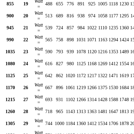
Watt
855
19
488
655
776
891
925
1005
1118
1230
1
=
Watt
900
20
513
689
816
938
974
1058
1177
1295
1
=
Watt
945
21
539
724
857
984
1022
1110
1235
1360
1
=
Watt
990
22
565
758
898
1031
1071
1163
1294
1424
1
=
Watt
1035
23
590
793
939
1078
1120
1216
1353
1489
1
=
Watt
1080
24
616
827
980
1125
1168
1269
1412
1554
1
=
Watt
1125
25
642
862
1020
1172
1217
1322
1471
1619
1
=
Watt
1170
26
667
896
1061
1219
1266
1375
1530
1684
1
=
Watt
1215
27
693
931
1102
1266
1314
1428
1588
1748
1
=
Watt
1260
28
718
965
1143
1313
1363
1481
1647
1813
1
=
Watt
1305
29
744
1000
1184
1360
1412
1534
1706
1878
2
=
Watt