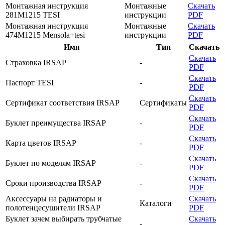
Монтажная инструкция
Монтажные
Скачать
281M1215 TESI
инструкции
PDF
Монтажная инструкция
Монтажные
Скачать
474M1215 Mensola+tesi
инструкции
PDF
Имя
Тип
Скачать
Скачать
Страховка IRSAP
-
PDF
Скачать
Паспорт TESI
-
PDF
Скачать
Сертификат соответствия IRSAP
Сертификаты
PDF
Скачать
Буклет преимущества IRSAP
-
PDF
Скачать
Карта цветов IRSAP
-
PDF
Скачать
Буклет по моделям IRSAP
-
PDF
Скачать
Cроки производства IRSAP
-
PDF
Аксессуары на радиаторы и
Скачать
Каталоги
полотенцесушители IRSAP
PDF
Буклет зачем выбирать трубчатые
Скачать
-