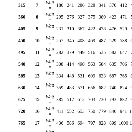
Watt
315
7
180
241
286
328
341
370
412
=
Watt
360
8
205
276
327
375
389
423
471
=
Watt
405
9
231
310
367
422
438
476
529
=
Watt
450
10
257
345
408
469
487
529
588
=
Watt
495
11
282
379
449
516
535
582
647
=
Watt
540
12
308
414
490
563
584
635
706
=
Watt
585
13
334
448
531
609
633
687
765
=
Watt
630
14
359
483
571
656
682
740
824
=
Watt
675
15
385
517
612
703
730
793
882
=
Watt
720
16
411
552
653
750
779
846
941
1
=
Watt
765
17
436
586
694
797
828
899
1000
1
=