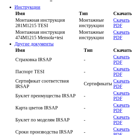
=
Инструкции
Имя
Тип
Скачать
Монтажная инструкция
Монтажные
Скачать
281M1215 TESI
инструкции
PDF
Монтажная инструкция
Монтажные
Скачать
474M1215 Mensola+tesi
инструкции
PDF
Другие документы
Имя
Тип
Скачать
Скачать
Страховка IRSAP
-
PDF
Скачать
Паспорт TESI
-
PDF
Сертификат соответствия
Скачать
Сертификаты
IRSAP
PDF
Скачать
Буклет преимущества IRSAP
-
PDF
Скачать
Карта цветов IRSAP
-
PDF
Скачать
Буклет по моделям IRSAP
-
PDF
Скачать
Cроки производства IRSAP
-
PDF