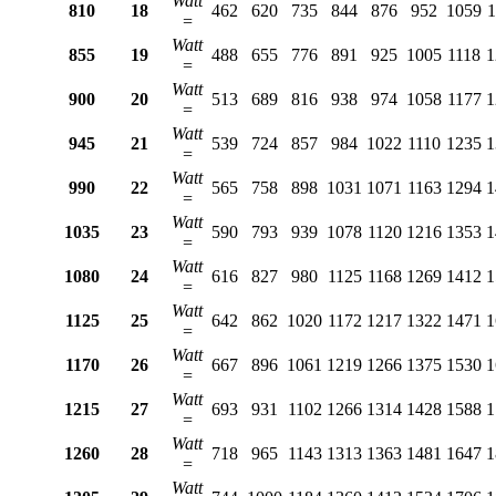
Watt
810
18
462
620
735
844
876
952
1059
1
=
Watt
855
19
488
655
776
891
925
1005
1118
1
=
Watt
900
20
513
689
816
938
974
1058
1177
1
=
Watt
945
21
539
724
857
984
1022
1110
1235
1
=
Watt
990
22
565
758
898
1031
1071
1163
1294
1
=
Watt
1035
23
590
793
939
1078
1120
1216
1353
1
=
Watt
1080
24
616
827
980
1125
1168
1269
1412
1
=
Watt
1125
25
642
862
1020
1172
1217
1322
1471
1
=
Watt
1170
26
667
896
1061
1219
1266
1375
1530
1
=
Watt
1215
27
693
931
1102
1266
1314
1428
1588
1
=
Watt
1260
28
718
965
1143
1313
1363
1481
1647
1
=
Watt