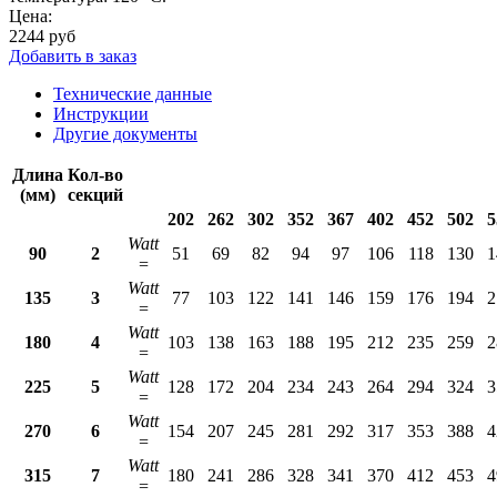
Цена:
2244
руб
Добавить в заказ
Технические данные
Инструкции
Другие документы
Длина
Кол-во
(мм)
секций
202
262
302
352
367
402
452
502
5
Watt
90
2
51
69
82
94
97
106
118
130
1
=
Watt
135
3
77
103
122
141
146
159
176
194
2
=
Watt
180
4
103
138
163
188
195
212
235
259
2
=
Watt
225
5
128
172
204
234
243
264
294
324
3
=
Watt
270
6
154
207
245
281
292
317
353
388
4
=
Watt
315
7
180
241
286
328
341
370
412
453
4
=