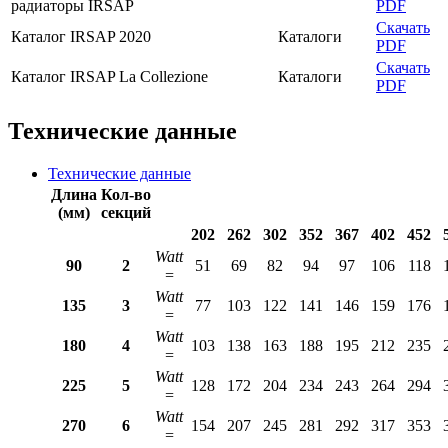
радиаторы IRSAP
PDF
Скачать
Каталог IRSAP 2020
Каталоги
PDF
Скачать
Каталог IRSAP La Collezione
Каталоги
PDF
Технические данные
Технические данные
Длина
Кол-во
(мм)
секций
202
262
302
352
367
402
452
Watt
90
2
51
69
82
94
97
106
118
=
Watt
135
3
77
103
122
141
146
159
176
=
Watt
180
4
103
138
163
188
195
212
235
=
Watt
225
5
128
172
204
234
243
264
294
=
Watt
270
6
154
207
245
281
292
317
353
=