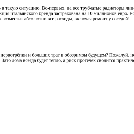
ь в такую ситуацию. Во-первых, на все трубчатые радиаторы ли
дукция итальянского бренда застрахована на 10 миллионов евро
я возместит абсолютно все расходы, включая ремонт у соседей!
м, нервотрёпки и больших трат в обозримом будущем? Пожалуй, н
Зато дома всегда будет тепло, а риск протечек сводится практи