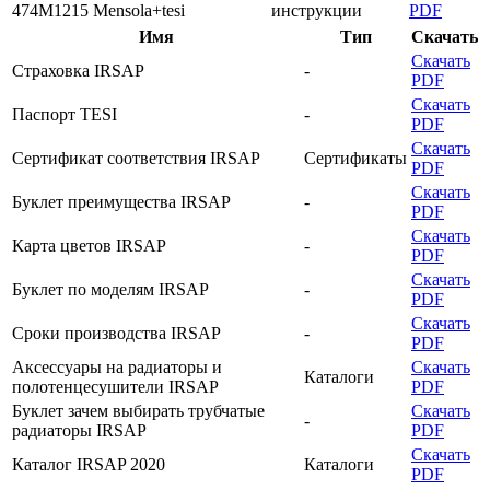
474M1215 Mensola+tesi
инструкции
PDF
Имя
Тип
Скачать
Скачать
Страховка IRSAP
-
PDF
Скачать
Паспорт TESI
-
PDF
Скачать
Сертификат соответствия IRSAP
Сертификаты
PDF
Скачать
Буклет преимущества IRSAP
-
PDF
Скачать
Карта цветов IRSAP
-
PDF
Скачать
Буклет по моделям IRSAP
-
PDF
Скачать
Cроки производства IRSAP
-
PDF
Аксессуары на радиаторы и
Скачать
Каталоги
полотенцесушители IRSAP
PDF
Буклет зачем выбирать трубчатые
Скачать
-
радиаторы IRSAP
PDF
Скачать
Каталог IRSAP 2020
Каталоги
PDF