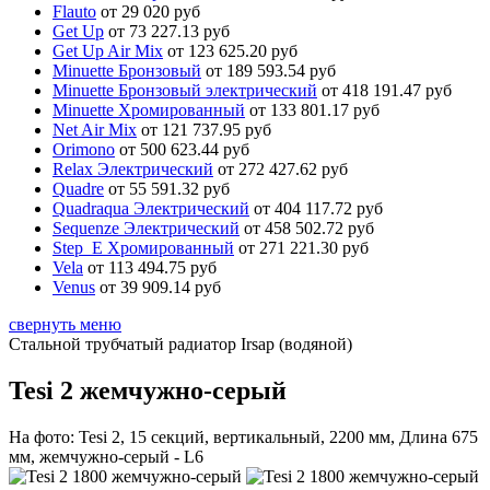
Flauto
от 29 020 руб
Get Up
от 73 227.13 руб
Get Up Air Mix
от 123 625.20 руб
Minuette Бронзовый
от 189 593.54 руб
Minuette Бронзовый электрический
от 418 191.47 руб
Minuette Хромированный
от 133 801.17 руб
Net Air Mix
от 121 737.95 руб
Orimono
от 500 623.44 руб
Relax Электрический
от 272 427.62 руб
Quadre
от 55 591.32 руб
Quadraqua Электрический
от 404 117.72 руб
Sequenze Электрический
от 458 502.72 руб
Step_E Хромированный
от 271 221.30 руб
Vela
от 113 494.75 руб
Venus
от 39 909.14 руб
свернуть меню
Стальной трубчатый радиатор Irsap (водяной)
Tesi 2 жемчужно-серый
На фото: Tesi 2, 15 секций, вертикальный, 2200 мм, Длина 675
мм, жемчужно-серый - L6