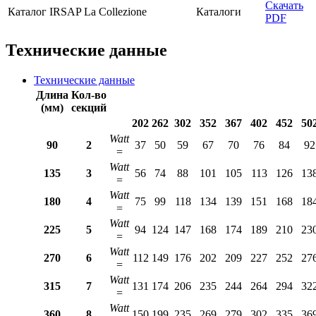
Скачать
Каталог IRSAP La Collezione
Каталоги
PDF
Технические данные
Технические данные
Длина
Кол-во
(мм)
секций
202
262
302
352
367
402
452
50
Watt
90
2
37
50
59
67
70
76
84
92
=
Watt
135
3
56
74
88
101
105
113
126
13
=
Watt
180
4
75
99
118
134
139
151
168
18
=
Watt
225
5
94
124
147
168
174
189
210
23
=
Watt
270
6
112
149
176
202
209
227
252
27
=
Watt
315
7
131
174
206
235
244
264
294
32
=
Watt
360
8
150
199
235
269
279
302
335
36