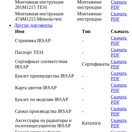
Монтажная инструкция
Монтажные
Скачать
281M1215 TESI
инструкции
PDF
Монтажная инструкция
Монтажные
Скачать
474M1215 Mensola+tesi
инструкции
PDF
Другие документы
Имя
Тип
Скачать
Скачать
Страховка IRSAP
-
PDF
Скачать
Паспорт TESI
-
PDF
Сертификат соответствия
Скачать
Сертификаты
IRSAP
PDF
Скачать
Буклет преимущества IRSAP
-
PDF
Скачать
Карта цветов IRSAP
-
PDF
Скачать
Буклет по моделям IRSAP
-
PDF
Скачать
Cроки производства IRSAP
-
PDF
Аксессуары на радиаторы и
Скачать
Каталоги
полотенцесушители IRSAP
PDF