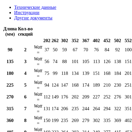
Технические данные
Инструкции
Другие документы
Длина
Кол-во
(мм)
секций
202
262
302
352
367
402
452
502
552
Watt
90
2
37
50
59
67
70
76
84
92
100
=
Watt
135
3
56
74
88
101
105
113
126
138
151
=
Watt
180
4
75
99
118
134
139
151
168
184
201
=
Watt
225
5
94
124
147
168
174
189
210
230
251
=
Watt
270
6
112
149
176
202
209
227
252
276
301
=
Watt
315
7
131
174
206
235
244
264
294
322
351
=
Watt
360
8
150
199
235
269
279
302
335
369
402
=
Watt