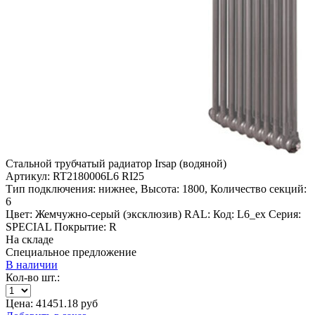
Стальной трубчатый радиатор Irsap (водяной)
Артикул:
RT2180006L6 RI25
Тип подключения:
нижнее,
Высота:
1800,
Количество секций:
6
Цвет:
Жемчужно-серый (эксклюзив)
RAL:
Код:
L6_ex
Серия:
SPECIAL
Покрытие:
R
На складе
Специальное предложение
В наличии
Кол-во шт.:
Цена:
41451.18
руб